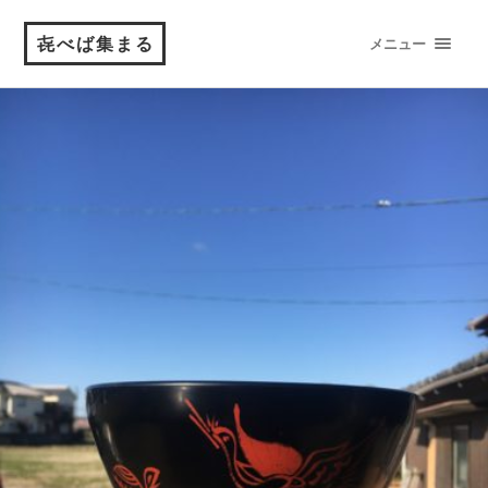
㐂べば集まる
メニュー