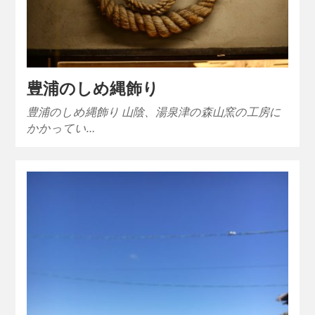
豊浦のしめ縄飾り
豊浦のしめ縄飾り 山陰、湯泉津の森山窯の工房に
かかってい…